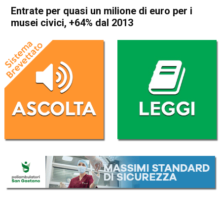
Entrate per quasi un milione di euro per i
musei civici, +64% dal 2013
Home
In Evidenza
Attualità
Cultura e spettacoli
In Evidenza
Vicenza
Entrate per quasi un milione
di euro per i musei civici,
+64% dal 2013
Da
Redazione
23 Marzo 2017
(aggiornato il
24 Marzo 2017 14:55
)
ASCOLTA L'AUDIO