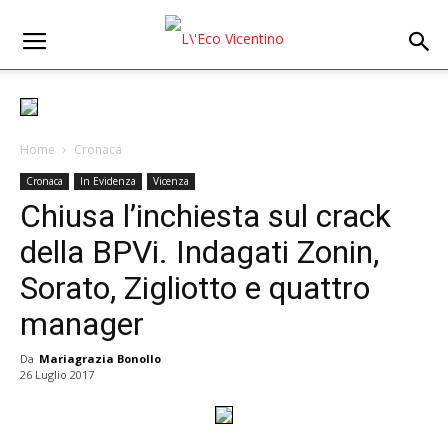
Home
Cronaca
Cronaca
In Evidenza
Vicenza
Chiusa l’inchiesta sul crack
della BPVi. Indagati Zonin,
Sorato, Zigliotto e quattro
manager
Da
Mariagrazia Bonollo
26 Luglio 2017