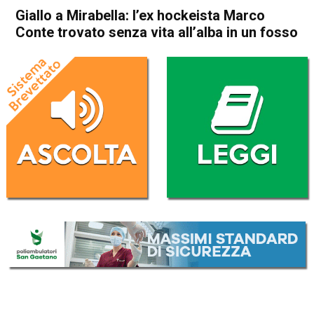
Giallo a Mirabella: l’ex hockeista Marco
Conte trovato senza vita all’alba in un fosso
Home
Thiene
Breganze
Thiene
Breganze
Cronaca
In Evidenza
Giallo a Mirabella: l’ex
hockeista Marco Conte
trovato senza vita all’alba in
un fosso
Da
Mariagrazia Bonollo
10 Aprile 2026
(aggiornato il
10 Aprile 2026 20:55
)