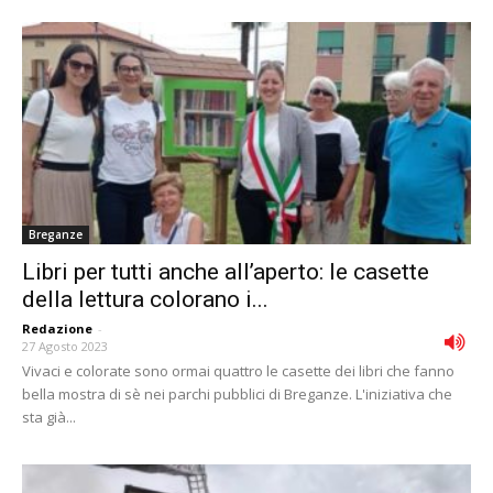
Breganze
Libri per tutti anche all’aperto: le casette
della lettura colorano i...
Redazione
-
27 Agosto 2023
Vivaci e colorate sono ormai quattro le casette dei libri che fanno
bella mostra di sè nei parchi pubblici di Breganze. L'iniziativa che
sta già...