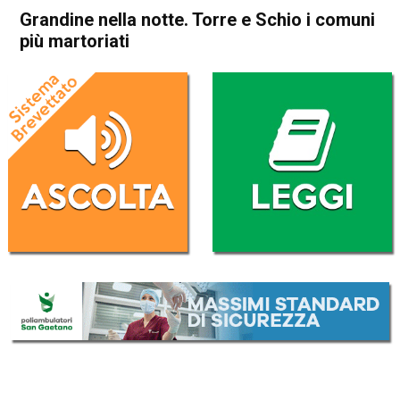
Grandine nella notte. Torre e Schio i comuni
più martoriati
Home
Cronaca
Cronaca
In Evidenza
Grandine nella notte. Torre e
Schio i comuni più martoriati
Da
Federico Pozzer
24 Luglio 2017
(aggiornato il
25 Settembre 2017 21:32
)
ASCOLTA L'AUDIO
Lettore
00:00
00:00