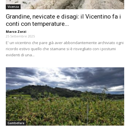
Vicenza
Grandine, nevicate e disagi: il Vicentino fa i
conti con temperature...
Marco Zorzi
-
25 Settembre 2025
E' un vicentino che pare già aver abbondantemente archiviato ogni
ricordo estivo quello che stamane si è risvegliato con i postumi
evidenti di una...
Gambellara