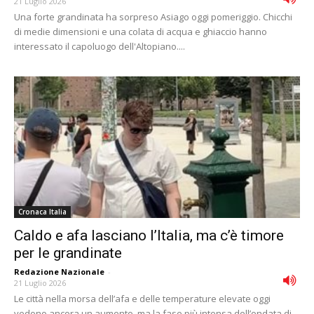
21 Luglio 2026
Una forte grandinata ha sorpreso Asiago oggi pomeriggio. Chicchi
di medie dimensioni e una colata di acqua e ghiaccio hanno
interessato il capoluogo dell'Altopiano....
Cronaca Italia
Caldo e afa lasciano l’Italia, ma c’è timore
per le grandinate
Redazione Nazionale
-
21 Luglio 2026
Le città nella morsa dell’afa e delle temperature elevate oggi
vedono ancora un aumento, ma la fase più intensa dell’ondata di