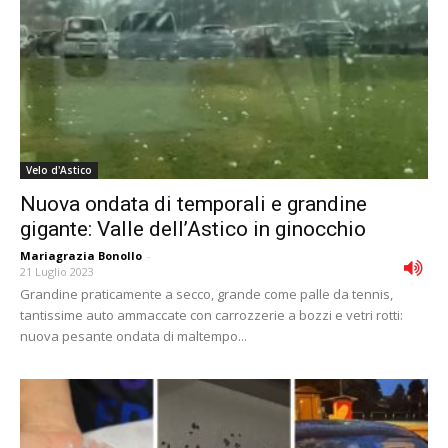
Velo d'Astico
Nuova ondata di temporali e grandine
gigante: Valle dell’Astico in ginocchio
Mariagrazia Bonollo
-
21 Luglio 2023
Grandine praticamente a secco, grande come palle da tennis,
tantissime auto ammaccate con carrozzerie a bozzi e vetri rotti:
nuova pesante ondata di maltempo...