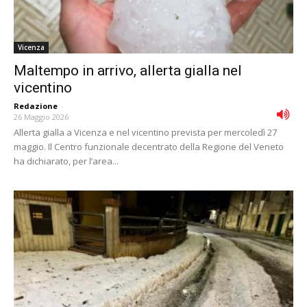
Vicenza
Maltempo in arrivo, allerta gialla nel
vicentino
Redazione
-
26 Maggio 2026
Allerta gialla a Vicenza e nel vicentino prevista per mercoledì 27
maggio. Il Centro funzionale decentrato della Regione del Veneto
ha dichiarato, per l’area...