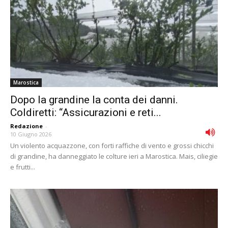
Marostica
Dopo la grandine la conta dei danni.
Coldiretti: “Assicurazioni e reti...
Redazione
-
10 Giugno 2026
Un violento acquazzone, con forti raffiche di vento e grossi chicchi
di grandine, ha danneggiato le colture ieri a Marostica. Mais, ciliegie
e frutti...