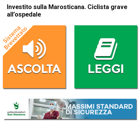
Investito sulla Marosticana. Ciclista grave
all’ospedale
Home
Cronaca
Cronaca
In Evidenza
Bassano del Grappa
Schiavon
Investito sulla Marosticana.
Ciclista grave all’ospedale
Da
Federico Pozzer
5 Settembre 2017
(aggiornato il
6 Settembre 2017 18:15
)
ASCOLTA L'AUDIO
Lettore
00:00
00:00