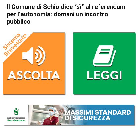
Il Comune di Schio dice “sì” al referendum
per l’autonomia: domani un incontro
pubblico
Home
In Evidenza
Attualità
In Evidenza
Schio
Il Comune di Schio dice “sì” al
referendum per l’autonomia:
domani un incontro pubblico
Da
Redazione
4 Settembre 2017
ASCOLTA L'AUDIO