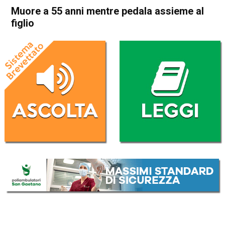
Muore a 55 anni mentre pedala assieme al
figlio
Home
Cronaca
Cronaca
In Evidenza
Schio
Malo
Muore a 55 anni mentre
pedala assieme al figlio
Da
Federico Pozzer
5 Settembre 2017
ASCOLTA L'AUDIO
Lettore
00:00
00:00