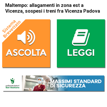
Maltempo: allagamenti in zona est a
Vicenza, sospesi i treni fra Vicenza Padova
Home
Vicenza
Cronaca
In Evidenza
Vicenza
Maltempo: allagamenti in
zona est a Vicenza, sospesi i
treni fra Vicenza Padova
Da
Mariagrazia Bonollo
18 Ottobre 2024
(aggiornato il
18 Ottobre 2024 17:18
)
ASCOLTA L'AUDIO