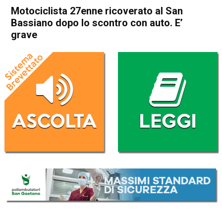
Motociclista 27enne ricoverato al San
Bassiano dopo lo scontro con auto. E’
grave
Home
Cronaca
Bassano del Grappa
Cronaca
In Evidenza
Motociclista 27enne
ricoverato al San Bassiano
dopo lo scontro con auto. E’
grave
Da
Omar Dal Maso
17 Marzo 2025
(aggiornato il
17 Marzo 2025 15:05
)