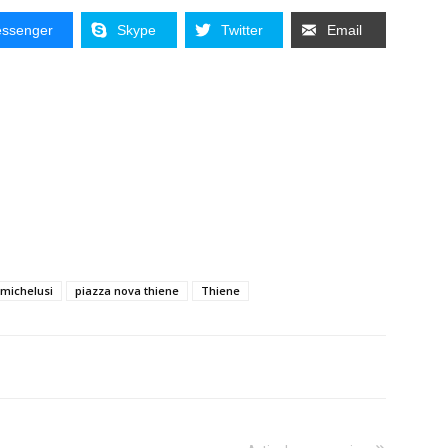
ssenger
Skype
Twitter
Email
michelusi
piazza nova thiene
Thiene