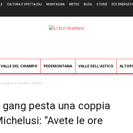
LE
CULTURA E SPETTACOLI
MONTAGNA
METEO
BLOG
STORIE
ECO ENERGETI
L'Eco
Vicentino
VALLE DEL CHIAMPO
PEDEMONTANA
VALLE DELL’ASTICO
ALTOP
oppia e insulta i militari....
by gang pesta una coppia
 Michelusi: “Avete le ore