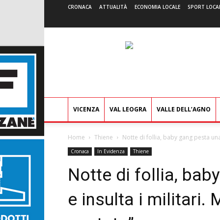
CRONACA
ATTUALITÀ
ECONOMIA LOCALE
SPORT LOCA
VICENZA
VAL LEOGRA
VALLE DELL’AGNO
Home
Thiene
Notte di follia, baby gang pesta una c
Cronaca
In Evidenza
Thiene
Notte di follia, ba
e insulta i militari.