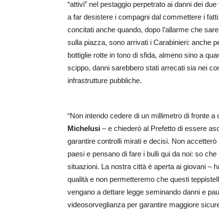
“attivi” nel pestaggio perpetrato ai danni dei due 
a far desistere i compagni dal commettere i fatti
concitati anche quando, dopo l’allarme che sareb
sulla piazza, sono arrivati i Carabinieri: anche pe
bottiglie rotte in tono di sfida, almeno sino a quan
scippo, danni sarebbero stati arrecati sia nei con
infrastrutture pubbliche.
“Non intendo cedere di un millimetro di fronte a
Michelusi
– e chiederò al Prefetto di essere asc
garantire controlli mirati e decisi. Non accetterò 
paesi e pensano di fare i bulli qui da noi: so ch
situazioni. La nostra città è aperta ai giovani – h
qualità e non permetteremo che questi teppistell
vengano a dettare legge seminando danni e paura
videosorveglianza per garantire maggiore sicurezza