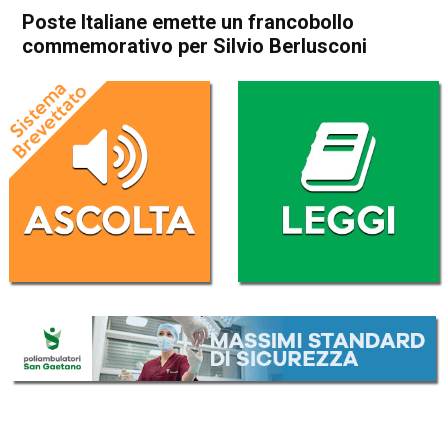
Poste Italiane emette un francobollo
commemorativo per Silvio Berlusconi
Home
Politica Italia
Politica Italia
Poste Italiane emette un
francobollo commemorativo
per Silvio Berlusconi
Da
Redazione Nazionale
29 Settembre 2024
(aggiornato il
29 Settembre 2024 21:54
)
ASCOLTA L'AUDIO