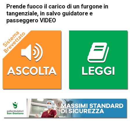
Prende fuoco il carico di un furgone in
tangenziale, in salvo guidatore e
passeggero VIDEO
Home
Cronaca
Cronaca
In Evidenza
Vicenza
Prende fuoco il carico di un
furgone in tangenziale, in
salvo guidatore e passeggero
VIDEO
Da
Redazione
17 Luglio 2017