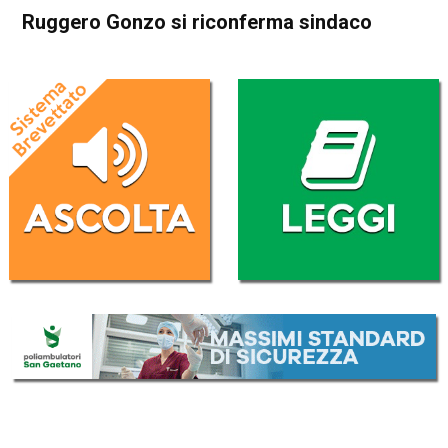
Ruggero Gonzo si riconferma sindaco
Home
Cronaca
Cronaca
In Evidenza
Thiene
Villaverla
Ruggero Gonzo si riconferma
sindaco
Da
Redazione
12 Giugno 2017
(aggiornato il
12 Giugno 2017 18:52
)
ASCOLTA L'AUDIO
Lettore
00:00
00:00