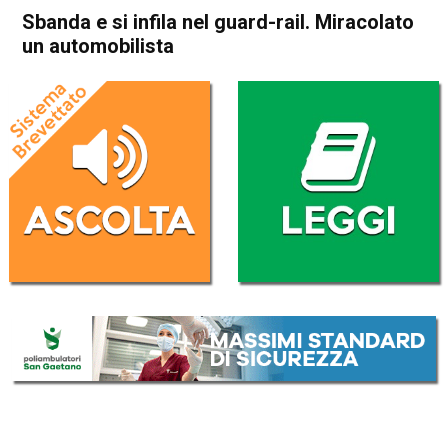
Sbanda e si infila nel guard-rail. Miracolato
un automobilista
Home
Cronaca
Cronaca
In Evidenza
Asiago
Roana
Sbanda e si infila nel guard-
rail. Miracolato un
automobilista
Da
Federico Pozzer
5 Marzo 2017
(aggiornato il
5 Marzo 2017 15:22
)
ASCOLTA L'AUDIO