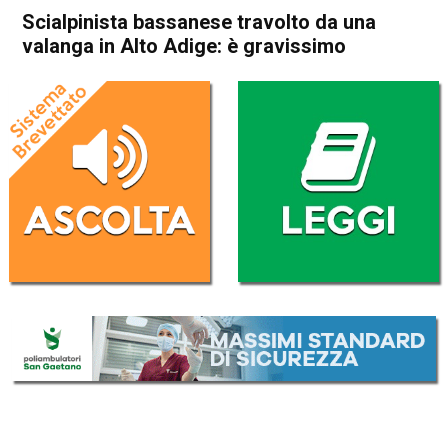
Scialpinista bassanese travolto da una
valanga in Alto Adige: è gravissimo
Home
Bassano del Grappa
Bassano del Grappa
Cronaca
In Evidenza
Scialpinista bassanese
travolto da una valanga in
Alto Adige: è gravissimo
Da
Mariagrazia Bonollo
5 Aprile 2026
(aggiornato il
9 Aprile 2026 12:41
)
ASCOLTA L'AUDIO