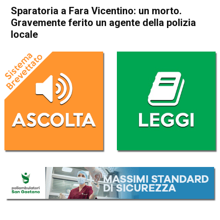
Sparatoria a Fara Vicentino: un morto.
Gravemente ferito un agente della polizia
locale
Home
Thiene
Fara Vicentino
Cronaca
Thiene
Fara Vicentino
In Evidenza
Sparatoria a Fara Vicentino:
un morto. Gravemente ferito
un agente della polizia locale
Da
Mariagrazia Bonollo
24 Aprile 2023
(aggiornato il
24 Aprile 2023 22:10
)
ASCOLTA L'AUDIO