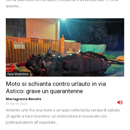
questa...
Fara Vicentino
Moto si schianta contro un’auto in via
Astico: grave un quarantenne
Mariagrazia Bonollo
-
26 Aprile 2026
Violento urto fra una moto e un'auto nella tarda serata di sabato
25 aprile a Fara Vicentino: un motociclista è ricoverato con
politraumatismi all'ospedale...