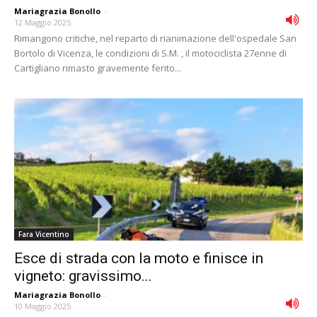
Mariagrazia Bonollo
-
12 Maggio 2025
Rimangono critiche, nel reparto di rianimazione dell'ospedale San
Bortolo di Vicenza, le condizioni di S.M. , il motociclista 27enne di
Cartigliano rimasto gravemente ferito...
Fara Vicentino
Esce di strada con la moto e finisce in
vigneto: gravissimo...
Mariagrazia Bonollo
-
10 Maggio 2025