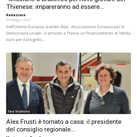
Thienese: impareranno ad essere...
Redazione
-
29 Maggio 2023
Dall’Unione Europea, tramite Alda - Associazione Europea per la
Democrazia Locale - è arrivato a Thiene un finanziamento di 16mila
euro per il progetto...
Fara Vicentino
Alex Frusti è tornato a casa: il presidente
del consiglio regionale...