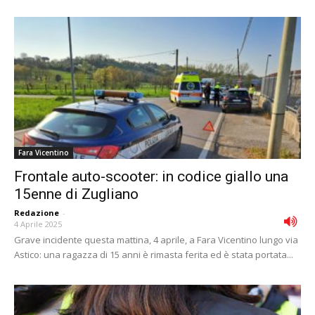
Fara Vicentino
Frontale auto-scooter: in codice giallo una
15enne di Zugliano
Redazione
-
4 Aprile 2025
Grave incidente questa mattina, 4 aprile, a Fara Vicentino lungo via
Astico: una ragazza di 15 anni è rimasta ferita ed è stata portata...