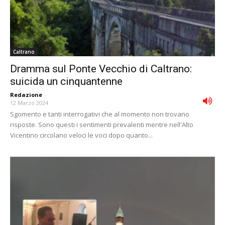
Caltrano
Dramma sul Ponte Vecchio di Caltrano:
suicida un cinquantenne
Redazione
-
12 Marzo 2024
Sgomento e tanti interrogativi che al momento non trovano
risposte. Sono questi i sentimenti prevalenti mentre nell'Alto
Vicentino circolano veloci le voci dopo quanto...