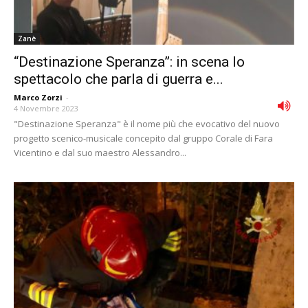
Zanè
“Destinazione Speranza”: in scena lo
spettacolo che parla di guerra e...
Marco Zorzi
-
4 Novembre 2023
"Destinazione Speranza" è il nome più che evocativo del nuovo
progetto scenico-musicale concepito dal gruppo Corale di Fara
Vicentino e dal suo maestro Alessandro...