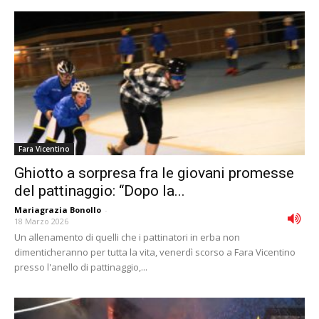
Fara Vicentino
Ghiotto a sorpresa fra le giovani promesse
del pattinaggio: “Dopo la...
Mariagrazia Bonollo
-
18 Marzo 2026
Un allenamento di quelli che i pattinatori in erba non
dimenticheranno per tutta la vita, venerdì scorso a Fara Vicentino
presso l'anello di pattinaggio,...