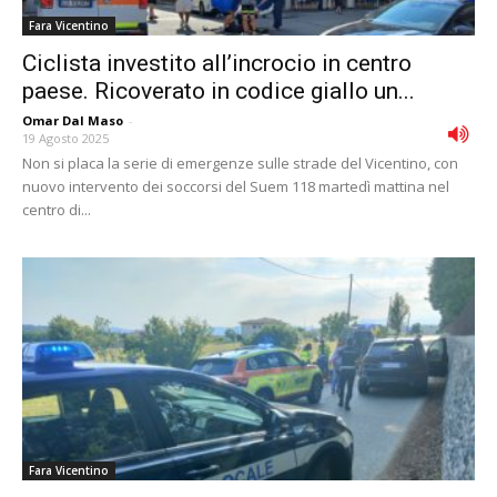
Fara Vicentino
Ciclista investito all’incrocio in centro
paese. Ricoverato in codice giallo un...
Omar Dal Maso
-
19 Agosto 2025
Non si placa la serie di emergenze sulle strade del Vicentino, con
nuovo intervento dei soccorsi del Suem 118 martedì mattina nel
centro di...
Fara Vicentino