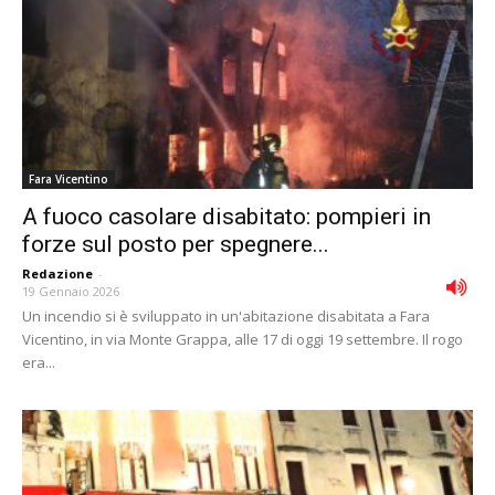
Fara Vicentino
A fuoco casolare disabitato: pompieri in
forze sul posto per spegnere...
Redazione
-
19 Gennaio 2026
Un incendio si è sviluppato in un'abitazione disabitata a Fara
Vicentino, in via Monte Grappa, alle 17 di oggi 19 settembre. Il rogo
era...