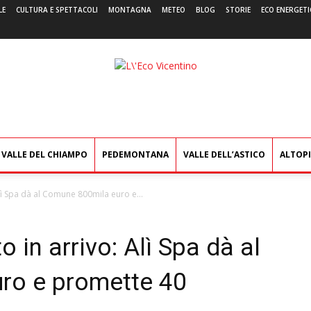
LE
CULTURA E SPETTACOLI
MONTAGNA
METEO
BLOG
STORIE
ECO ENERGETI
L'Eco
Vicentino
VALLE DEL CHIAMPO
PEDEMONTANA
VALLE DELL’ASTICO
ALTOP
ì Spa dà al Comune 800mila euro e...
in arrivo: Alì Spa dà al
ro e promette 40