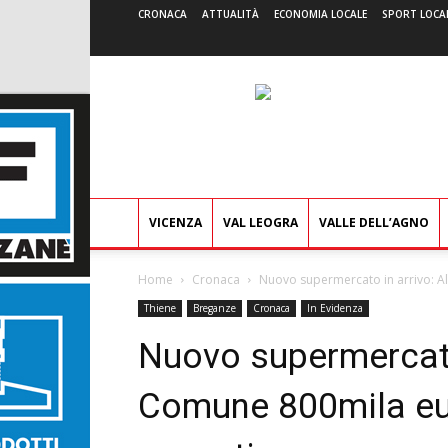
CRONACA
ATTUALITÀ
ECONOMIA LOCALE
SPORT LOCA
VICENZA
VAL LEOGRA
VALLE DELL’AGNO
Home
Cronaca
Nuovo supermercato in arrivo: Al
Thiene
Breganze
Cronaca
In Evidenza
Nuovo supermercato 
Comune 800mila eu