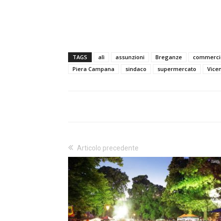
TAGS
alì
assunzioni
Breganze
commerci
Piera Campana
sindaco
supermercato
Vice
Articolo precedente