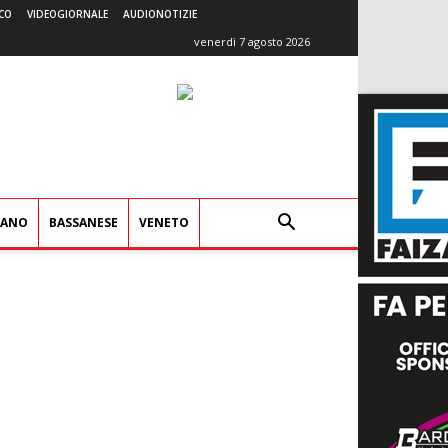
CO
VIDEOGIORNALE
AUDIONOTIZIE
venerdì 7 agosto 2026
IANO
BASSANESE
VENETO