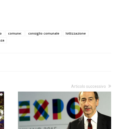
o
comune:
consiglio comunale
lottizzazione
nza
Articolo successivo