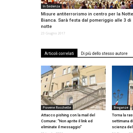
In Evidenza
Misure antiterrorismo in centro per la Nott
Bianca. Sarà festa dal pomeriggio alle 3 di
notte
23 Giugno 2017
Articoli correlati
Di più dello stesso autore
Piovene Rocchette
Breganze
Attacco pishing con la mail del
Torna la ras
Comune: “Non aprite il link ed
settimana di 
eliminate il messaggio”
scienza del