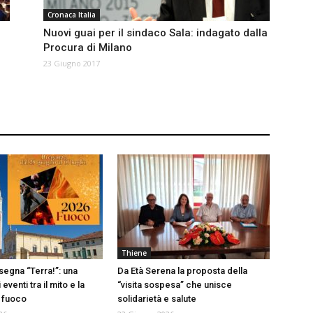
Cronaca Italia
e
Nuovi guai per il sindaco Sala: indagato dalla
Procura di Milano
23 Giugno 2017
Thiene
segna “Terra!”: una
Da Età Serena la proposta della
eventi tra il mito e la
“visita sospesa” che unisce
 fuoco
solidarietà e salute