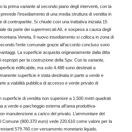
o la prima variante al secondo piano degli interventi, con la
 prevede l’insediamento di una media struttura di vendita in
 di contropartite. Si chiude così una trattativa iniziata 15
triale da parte dei supermercati Alì, e sospesa a causa degli
emontana Veneta. Il nuovo insediamento si colloca in zona di
 Secondo l’ente comunale grazie all’accordo concluso sono
 vantaggi. La superficie acquisita originariamente dalla ditta
li espropri per la costruzione della Spv. Con la variante,
uperficie edificabile, ma solo 4.488 sono destinati a
imanente superficie è stata destinata in parte a verde e
e a viabilità pubblica di accesso e verde privato di
n superficie di vendita non superiore a 1.500 metri quadrati
a a verde e parcheggio esterna all’area produttiva-
n manutenzione a carico del privato. L’ammontare del
 al Comune (800.370 euro) vede 220.610 come valore per la
i restanti 579.760 con versamento monetario liquido.