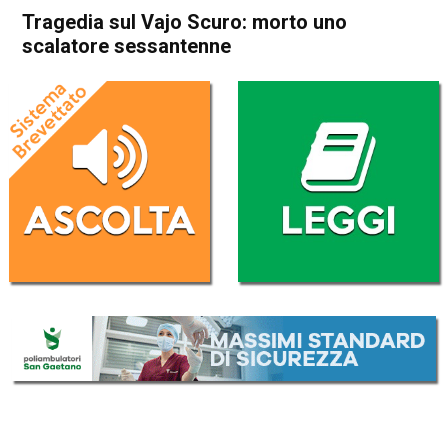
Tragedia sul Vajo Scuro: morto uno
scalatore sessantenne
Home
Valdagno
Recoaro Terme
Cronaca
In Evidenza
Valdagno
Recoaro Terme
Tragedia sul Vajo Scuro:
morto uno scalatore
sessantenne
Da
Mariagrazia Bonollo
19 Luglio 2020
(aggiornato il
19 Luglio 2020 18:32
)
ASCOLTA L'AUDIO