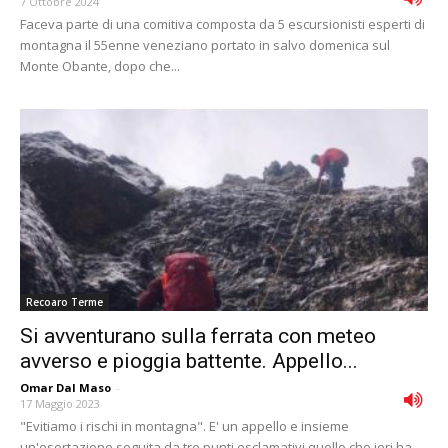
7 Ottobre 2024
Faceva parte di una comitiva composta da 5 escursionisti esperti di
montagna il 55enne veneziano portato in salvo domenica sul
Monte Obante, dopo che...
Recoaro Terme
Si avventurano sulla ferrata con meteo
avverso e pioggia battente. Appello...
Omar Dal Maso
-
17 Maggio 2023
"Evitiamo i rischi in montagna". E' un appello e insieme
un'esortazione seguita da tre punti esclamativi quello che ieri ha