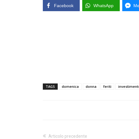
Facebook
WhatsApp
Me
TAGS
domenica
donna
feriti
investiment
Articolo precedente