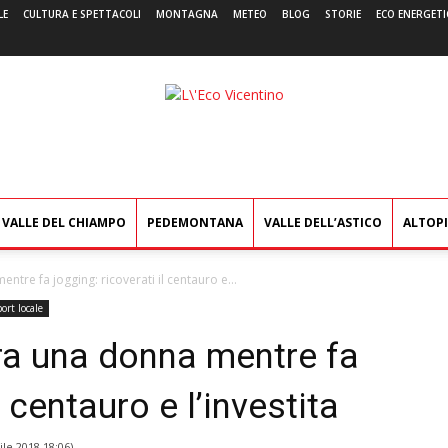
LE
CULTURA E SPETTACOLI
MONTAGNA
METEO
BLOG
STORIE
ECO ENERGETI
L'Eco
Vicentino
VALLE DEL CHIAMPO
PEDEMONTANA
VALLE DELL’ASTICO
ALTOP
tre fa jogging: ricoverati il centauro e...
ort locale
a una donna mentre fa
l centauro e l’investita
ile 2018 18:06
)