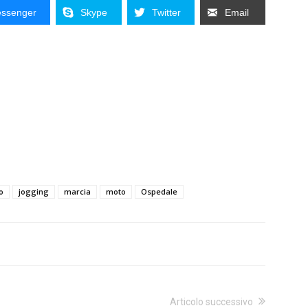
ssenger
Skype
Twitter
Email
o
jogging
marcia
moto
Ospedale
Articolo successivo