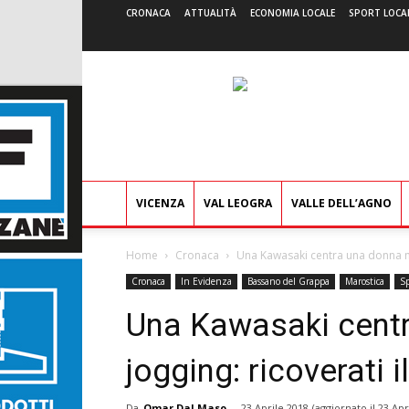
CRONACA
ATTUALITÀ
ECONOMIA LOCALE
SPORT LOCA
VICENZA
VAL LEOGRA
VALLE DELL’AGNO
Home
Cronaca
Una Kawasaki centra una donna men
Cronaca
In Evidenza
Bassano del Grappa
Marostica
Sp
Una Kawasaki centr
jogging: ricoverati i
Da
Omar Dal Maso
-
23 Aprile 2018
(aggiornato il
23 Apr