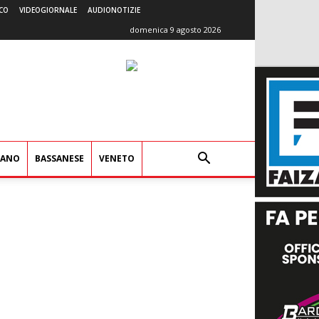
CO
VIDEOGIORNALE
AUDIONOTIZIE
domenica 9 agosto 2026
IANO
BASSANESE
VENETO