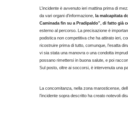
L’incidente è avvenuto ieri mattina prima di mezz
da vari organi d’informazione,
la malcapitata d
Caminada fin su a Pradipaldo”, di fatto già 
esterno al percorso. La precisazione è important
podistica non competitiva che ha attirato ieri, c
ricostruire prima di tutto, comunque, l’esatta dina
vi sia stata una manovra o una condotta imprude
possano rimettersi in buona salute, e poi racconta
Sul posto, oltre ai soccorsi, è intervenuta una pa
La concomitanza, nella zona marosticense, dell’e
l’incidente sopra descritto ha creato notevoli disa