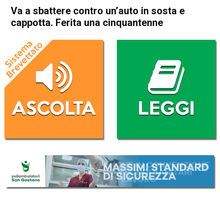
Va a sbattere contro un’auto in sosta e
cappotta. Ferita una cinquantenne
Home
Cronaca
Cronaca
In Evidenza
Schio
Santorso
Va a sbattere contro un’auto
in sosta e cappotta. Ferita
una cinquantenne
Da
Redazione
10 Febbraio 2017
(aggiornato il
11 Febbraio 2017 13:09
)
ASCOLTA L'AUDIO