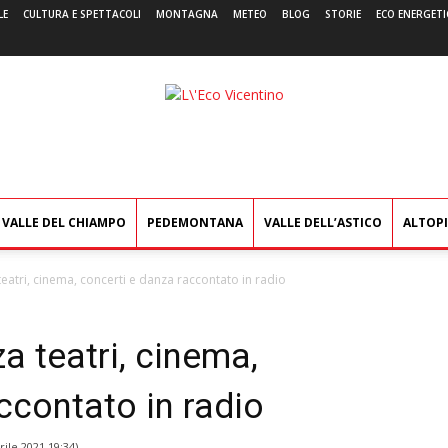
LE
CULTURA E SPETTACOLI
MONTAGNA
METEO
BLOG
STORIE
ECO ENERGETI
L'Eco
Vicentino
VALLE DEL CHIAMPO
PEDEMONTANA
VALLE DELL’ASTICO
ALTOP
eatri, cinema, concerti e danza raccontato in radio
a teatri, cinema,
ccontato in radio
rile 2021 19:34
)