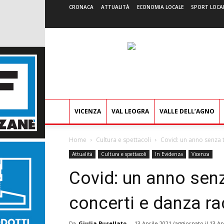
CRONACA
ATTUALITÀ
ECONOMIA LOCALE
SPORT LOCA
VICENZA
VAL LEOGRA
VALLE DELL’AGNO
Home
Cultura e spettacoli
Covid: un anno senza t
Attualità
Cultura e spettacoli
In Evidenza
Vicenza
Covid: un anno senz
concerti e danza ra
Da
Giulia Busellato
-
13 Aprile 2021
(aggiornato il
13 Ap