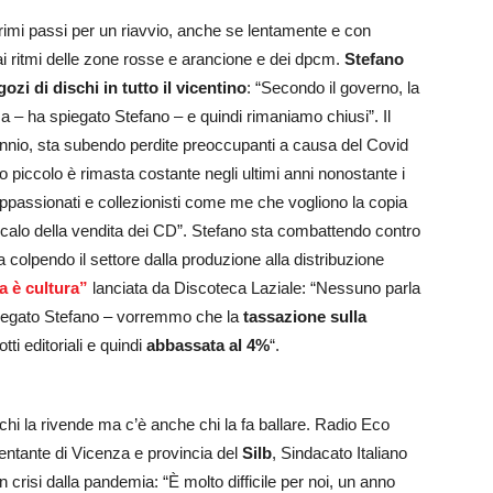
rimi passi per un riavvio, anche se lentamente e con
ai ritmi delle zone rosse e arancione e dei dpcm.
Stefano
ozi di dischi in tutto il vicentino
: “Secondo il governo, la
a – ha spiegato Stefano – e quindi rimaniamo chiusi”. Il
cennio, sta subendo perdite preoccupanti a causa del Covid
 piccolo è rimasta costante negli ultimi anni nonostante i
 appassionati e collezionisti come me che vogliono la copia
l calo della vendita dei CD”. Stefano sta combattendo contro
a colpendo il settore dalla produzione alla distribuzione
a è cultura”
lanciata da Discoteca Laziale: “Nessuno parla
 spiegato Stefano – vorremmo che la
tassazione sulla
ti editoriali e quindi
abbassata al 4%
“.
chi la rivende ma c’è anche chi la fa ballare. Radio Eco
entante di Vicenza e provincia del
Silb
, Sindacato Italiano
 crisi dalla pandemia: “È molto difficile per noi, un anno