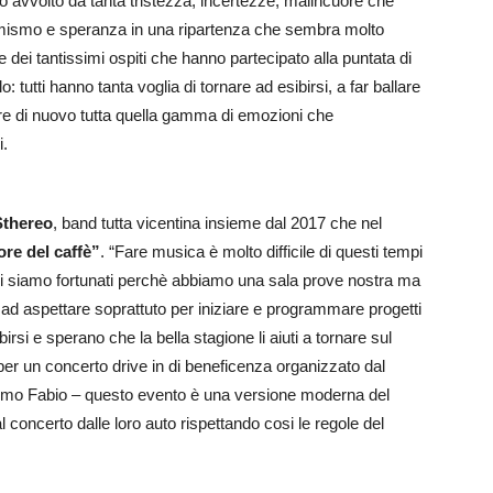
to avvolto da tanta tristezza, incertezze, malincuore che
timismo e speranza in una ripartenza che sembra molto
 dei tantissimi ospiti che hanno partecipato alla puntata di
 tutti hanno tanta voglia di tornare ad esibirsi, a far ballare
re di nuovo tutta quella gamma di emozioni che
i.
Sthereo
, band tutta vicentina insieme dal 2017 che nel
ore del caffè”
. “Fare musica è molto difficile di questi tempi
i siamo fortunati perchè abbiamo una sala prove nostra ma
i ad aspettare soprattuto per iniziare e programmare progetti
irsi e sperano che la bella stagione li aiuti a tornare sul
per un concerto drive in di beneficenza organizzato dal
asmo Fabio – questo evento è una versione moderna del
 concerto dalle loro auto rispettando cosi le regole del