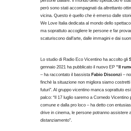
persone ballare. Il mondo dello spettacolo è sta
però sono stati accompagnati da altrettanto ot
vicina. Questo è quello che è emerso dalle storie
We Love Italia dedicata al mondo dello spettacolo:
ma soprattuto accogliere le persone e far prova
scaturiscono dall’arte, dalle immagini e dai suon
Lo studio di Radio Eco Vicentino ha accolto gli
gennaio 2021 ha pubblicato il nuovo EP
“Il rum
– ha raccontato il bassista
Fabio Disconzi
– no
finchè la situazione non migliora siamo costrett
futuri”. Al gruppo vicentino manca soprattuto esib
palco: “Il 17 luglio saremo a Cornedo Vicentino 
comune e dalla pro loco – ha detto con entusi
drive in cinema, le persone potranno assistere al
distanziamento”.