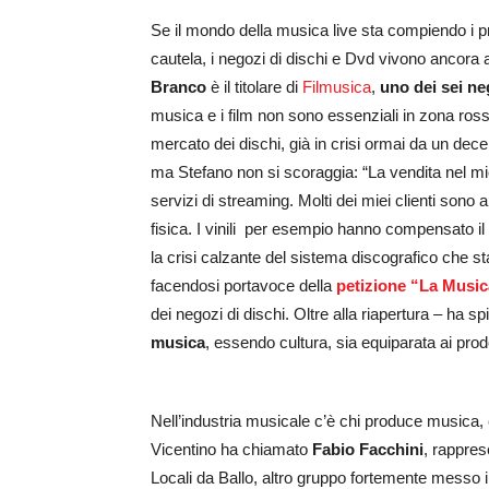
Se il mondo della musica live sta compiendo i p
cautela, i negozi di dischi e Dvd vivono ancora 
Branco
è il titolare di
Filmusica
,
uno dei sei neg
musica e i film non sono essenziali in zona ross
mercato dei dischi, già in crisi ormai da un de
ma Stefano non si scoraggia: “La vendita nel mio
servizi di streaming. Molti dei miei clienti sono
fisica. I vinili per esempio hanno compensato i
la crisi calzante del sistema discografico che st
facendosi portavoce della
petizione “La Music
dei negozi di dischi. Oltre alla riapertura – ha
musica
, essendo cultura, sia equiparata ai prodot
Nell’industria musicale c’è chi produce musica, 
Vicentino ha chiamato
Fabio Facchini
, rappres
Locali da Ballo, altro gruppo fortemente messo in