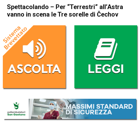
Spettacolando – Per “Terrestri” all’Astra
vanno in scena le Tre sorelle di Čechov
Home
Cultura e spettacoli
Blog
Cultura e spettacoli
In Evidenza
Vicenza
Spettacolando – Per
“Terrestri” all’Astra vanno in
scena le Tre sorelle di Čechov
Da
Redazione
14 Marzo 2024
(aggiornato il
14 Marzo 2024 19:21
)
ASCOLTA L'AUDIO