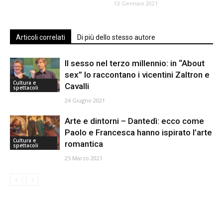
13 Gennaio 2021
Articoli correlati
Di più dello stesso autore
Il sesso nel terzo millennio: in “About
sex” lo raccontano i vicentini Zaltron e
Cultura e
Cavalli
spettacoli
24 Giugno 2021
Arte e dintorni – Dantedì: ecco come
Paolo e Francesca hanno ispirato l’arte
Cultura e
romantica
spettacoli
25 Marzo 2021