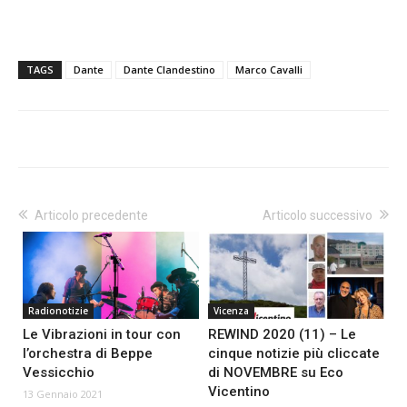
TAGS
Dante
Dante Clandestino
Marco Cavalli
Articolo precedente
Articolo successivo
Radionotizie
Vicenza
Le Vibrazioni in tour con
REWIND 2020 (11) – Le
l’orchestra di Beppe
cinque notizie più cliccate
Vessicchio
di NOVEMBRE su Eco
Vicentino
13 Gennaio 2021