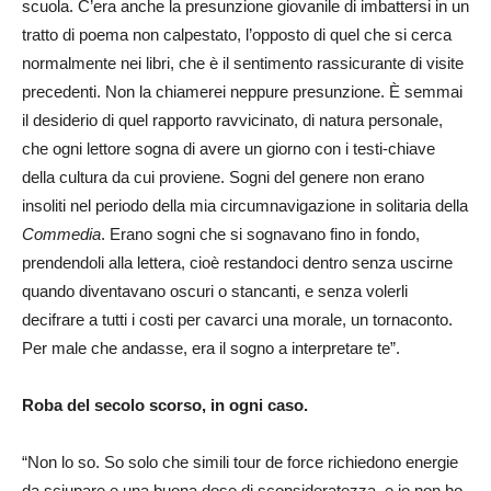
scuola. C’era anche la presunzione giovanile di imbattersi in un
tratto di poema non calpestato, l’opposto di quel che si cerca
normalmente nei libri, che è il sentimento rassicurante di visite
precedenti. Non la chiamerei neppure presunzione. È semmai
il desiderio di quel rapporto ravvicinato, di natura personale,
che ogni lettore sogna di avere un giorno con i testi-chiave
della cultura da cui proviene. Sogni del genere non erano
insoliti nel periodo della mia circumnavigazione in solitaria della
Commedia
. Erano sogni che si sognavano fino in fondo,
prendendoli alla lettera, cioè restandoci dentro senza uscirne
quando diventavano oscuri o stancanti, e senza volerli
decifrare a tutti i costi per cavarci una morale, un tornaconto.
Per male che andasse, era il sogno a interpretare te”.
Roba del secolo scorso, in ogni caso.
“Non lo so. So solo che simili tour de force richiedono energie
da sciupare e una buona dose di sconsideratezza, e io non ho