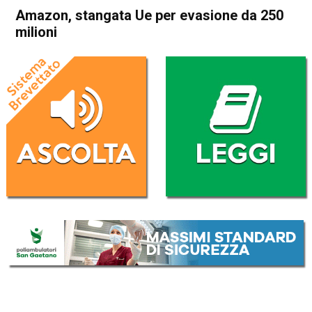
Amazon, stangata Ue per evasione da 250
milioni
Home
Economia Esteri
Economia Esteri
Amazon, stangata Ue per
evasione da 250 milioni
Da
Redazione Nazionale
4 Ottobre 2017
(aggiornato il
4 Ottobre 2017 15:46
)
ASCOLTA L'AUDIO
Lettore
00:00
00:00