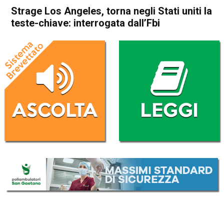
Strage Los Angeles, torna negli Stati uniti la
teste-chiave: interrogata dall’Fbi
Home
Cronaca Esteri
Cronaca Esteri
Strage Los Angeles, torna
negli Stati uniti la teste-
chiave: interrogata dall’Fbi
Da
Redazione Nazionale
4 Ottobre 2017
(aggiornato il
4 Ottobre 2017 15:44
)
ASCOLTA L'AUDIO