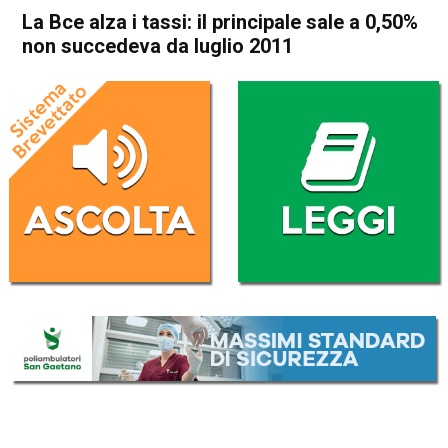
La Bce alza i tassi: il principale sale a 0,50%
non succedeva da luglio 2011
Home
Economia Esteri
Economia Esteri
La Bce alza i tassi: il
principale sale a 0,50% non
succedeva da luglio 2011
Da
Redazione Nazionale
21 Luglio 2022
(aggiornato il
21 Luglio 2022 19:10
)
ASCOLTA L'AUDIO