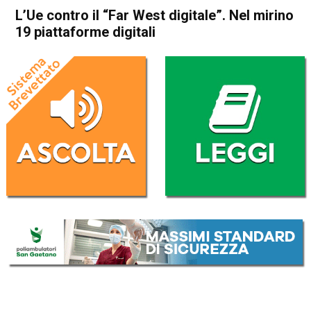
L’Ue contro il “Far West digitale”. Nel mirino
19 piattaforme digitali
Home
Economia Esteri
Economia Esteri
L’Ue contro il “Far West
digitale”. Nel mirino 19
piattaforme digitali
Da
Redazione Nazionale
25 Aprile 2023
(aggiornato il
26 Aprile 2023 8:27
)
ASCOLTA L'AUDIO