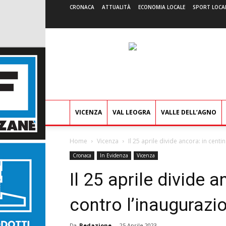
CRONACA
ATTUALITÀ
ECONOMIA LOCALE
SPORT LOCA
VICENZA
VAL LEOGRA
VALLE DELL’AGNO
Home
Vicenza
Il 25 aprile divide ancora: in cent
Cronaca
In Evidenza
Vicenza
Il 25 aprile divide a
contro l’inaugurazi
Da
Redazione
-
25 Aprile 2023