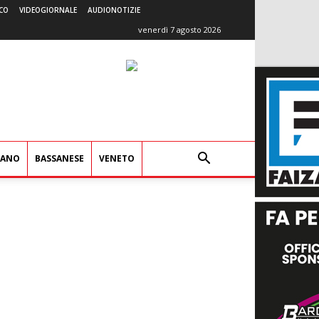
CO
VIDEOGIORNALE
AUDIONOTIZIE
venerdì 7 agosto 2026
IANO
BASSANESE
VENETO