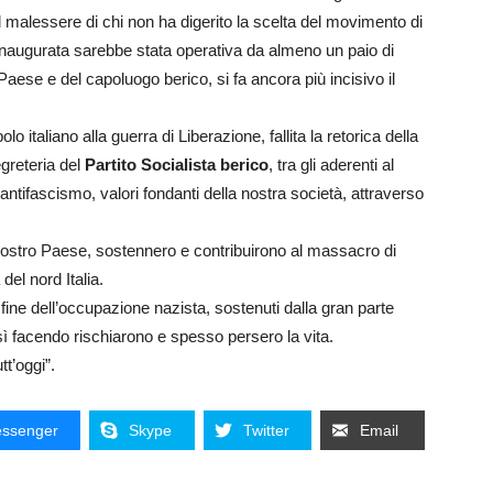
l malessere di chi non ha digerito la scelta del movimento di
e inaugurata sarebbe stata operativa da almeno un paio di
aese e del capoluogo berico, si fa ancora più incisivo il
olo italiano alla guerra di Liberazione, fallita la retorica della
egreteria del
Partito Socialista berico
, tra gli aderenti al
l’antifascismo, valori fondanti della nostra società, attraverso
 nostro Paese, sostennero e contribuirono al massacro di
del nord Italia.
a fine dell’occupazione nazista, sostenuti dalla gran parte
osì facendo rischiarono e spesso persero la vita.
t’oggi”.
ssenger
Skype
Twitter
Email