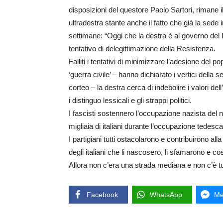
disposizioni del questore Paolo Sartori, rimane i
ultradestra stante anche il fatto che già la sed
settimane: “Oggi che la destra è al governo del P
tentativo di delegittimazione della Resistenza.
Falliti i tentativi di minimizzare l’adesione del pop
‘guerra civile’ – hanno dichiarato i vertici della s
corteo – la destra cerca di indebolire i valori del
i distinguo lessicali e gli strappi politici.
I fascisti sostennero l’occupazione nazista del
migliaia di italiani durante l’occupazione tedesca 
I partigiani tutti ostacolarono e contribuirono all
degli italiani che li nascosero, li sfamarono e c
Allora non c’era una strada mediana e non c’è tut
Facebook
WhatsApp
Me