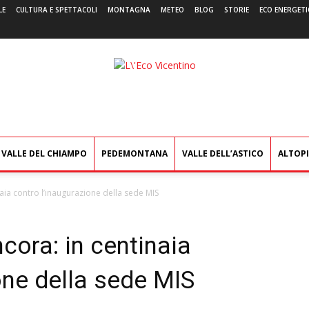
LE
CULTURA E SPETTACOLI
MONTAGNA
METEO
BLOG
STORIE
ECO ENERGETI
L'Eco
Vicentino
VALLE DEL CHIAMPO
PEDEMONTANA
VALLE DELL’ASTICO
ALTOP
inaia contro l’inaugurazione della sede MIS
ncora: in centinaia
one della sede MIS