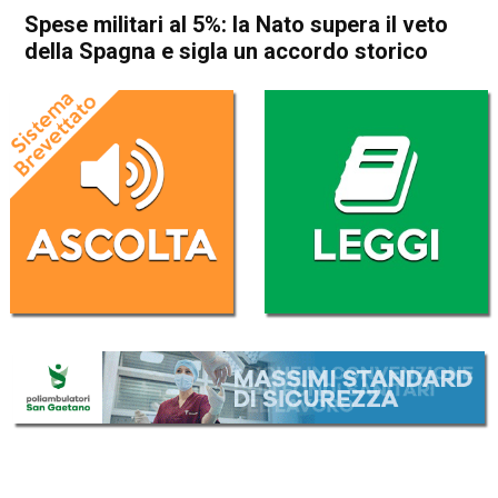
Spese militari al 5%: la Nato supera il veto
della Spagna e sigla un accordo storico
Home
Economia Esteri
Economia Esteri
Spese militari al 5%: la Nato
supera il veto della Spagna e
sigla un accordo storico
Da
Redazione Nazionale
23 Giugno 2025
(aggiornato il
23 Giugno 2025 8:42
)
ASCOLTA L'AUDIO