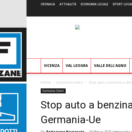
CRONACA
ATTUALITÀ
ECONOMIA LOCALE
SPORT LOCA
VICENZA
VAL LEOGRA
VALLE DELL’AGNO
Home
Economia Esteri
Stop auto a benzina e di
Economia Esteri
Stop auto a benzina
Germania-Ue
Da
Redazione Nazionale
-
25 Marzo 2023
(aggiornato 