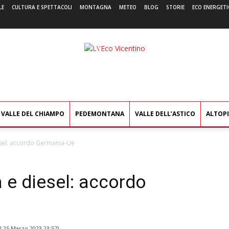
LE
CULTURA E SPETTACOLI
MONTAGNA
METEO
BLOG
STORIE
ECO ENERGETI
L'Eco
Vicentino
VALLE DEL CHIAMPO
PEDEMONTANA
VALLE DELL’ASTICO
ALTOP
esel: accordo Germania-Ue
 e diesel: accordo
il
25 Marzo 2023 23:57
)