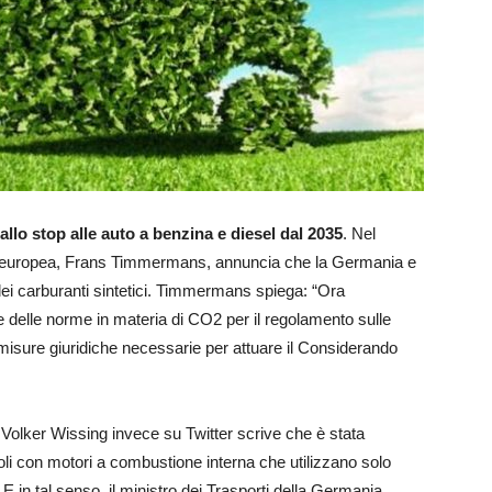
allo stop alle auto a benzina e diesel dal 2035
. Nel
ne europea, Frans Timmermans, annuncia che la Germania e
dei carburanti sintetici. Timmermans spiega: “Ora
 delle norme in materia di CO2 per il regolamento sulle
isure giuridiche necessarie per attuare il Considerando
 Volker Wissing invece su Twitter scrive che è stata
coli con motori a combustione interna che utilizzano solo
 E in tal senso, il ministro dei Trasporti della Germania