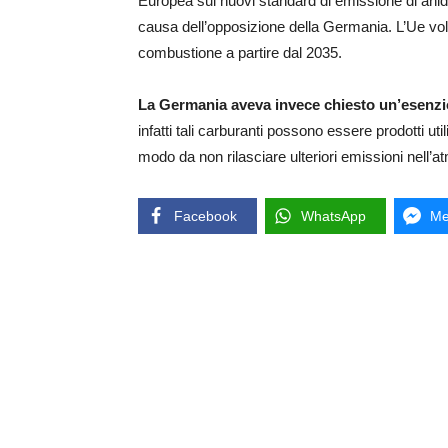
Europea sui nuovi standard di emissione di anidri
causa dell’opposizione della Germania. L’Ue vole
combustione a partire dal 2035.
La Germania aveva invece chiesto un’esenzio
infatti tali carburanti possono essere prodotti uti
modo da non rilasciare ulteriori emissioni nell’a
Facebook
WhatsApp
Me