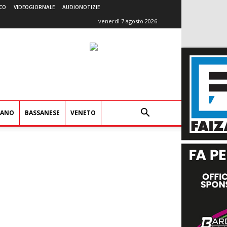
CO
VIDEOGIORNALE
AUDIONOTIZIE
venerdì 7 agosto 2026
IANO
BASSANESE
VENETO