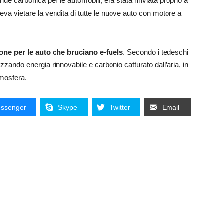
de carbonica per le automobili, era stata rinviata proprio a
va vietare la vendita di tutte le nuove auto con motore a
ne per le auto che bruciano e-fuels
. Secondo i tedeschi
lizzando energia rinnovabile e carbonio catturato dall’aria, in
tmosfera.
ssenger
Skype
Twitter
Email