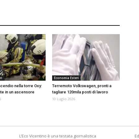
ri
Economia Esteri
ncendio nella torre Oxy:
Terremoto Volkswagen, pronti a
ate in un ascensore
tagliare 120mila posti di lavoro
6
10 Luglio 2026
L’Eco Vicentino è una testata giornalistica
Ed