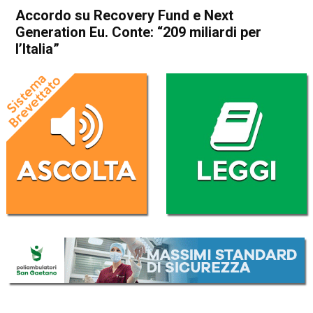
Accordo su Recovery Fund e Next
Generation Eu. Conte: “209 miliardi per
l’Italia”
Home
Economia Italia
Economia Italia
Accordo su Recovery Fund e
Next Generation Eu. Conte:
“209 miliardi per l’Italia”
Da
Redazione Nazionale
11 Dicembre 2020
(aggiornato il
11 Dicembre 2020 11:57
)
ASCOLTA L'AUDIO