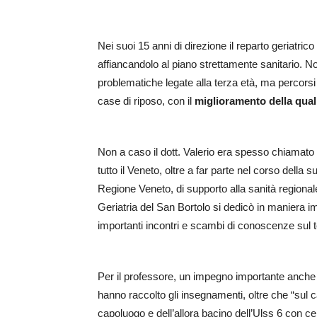
Nei suoi 15 anni di direzione il reparto geriatric
affiancandolo al piano strettamente sanitario. N
problematiche legate alla terza età, ma percors
case di riposo, con il
miglioramento della quali
Non a caso il dott. Valerio era spesso chiamato 
tutto il Veneto, oltre a far parte nel corso della s
Regione Veneto, di supporto alla sanità regiona
Geriatria del San Bortolo si dedicò in maniera i
importanti incontri e scambi di conoscenze sul 
Per il professore, un impegno importante anche n
hanno raccolto gli insegnamenti, oltre che “sul ca
capoluogo e dell’allora bacino dell’Ulss 6 con c