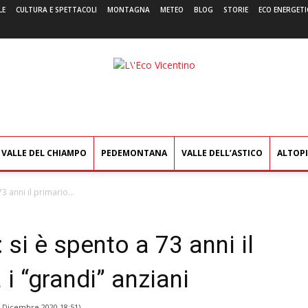
LE
CULTURA E SPETTACOLI
MONTAGNA
METEO
BLOG
STORIE
ECO ENERGETI
L'Eco
Vicentino
VALLE DEL CHIAMPO
PEDEMONTANA
VALLE DELL’ASTICO
ALTOP
3 anni il primario...
 si è spento a 73 anni il
i “grandi” anziani
 Dicembre 2020 18:51
)