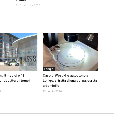
11 Dicembre 2020
Lonigo
nti 8 medici e 11
Caso di West Nile autoctono a
er abbattere i tempi
Lonigo: si tratta di una donna, curata
a domicilio
6
22 Luglio 2026