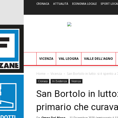
CRONACA
ATTUALITÀ
ECONOMIA LOCALE
SPORT LOCA
VICENZA
VAL LEOGRA
VALLE DELL’AGNO
Home
Vicenza
San Bortolo in lutto: si è spento a 7
Cronaca
In Evidenza
Vicenza
San Bortolo in lutto:
primario che curava 
Da
Omar Dal Maso
-
11 Dicembre 2020
(aggiornato il
11