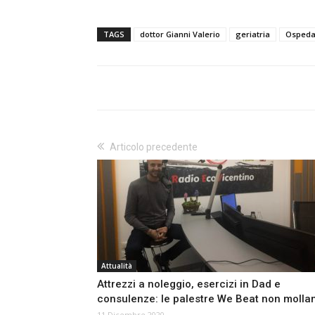
TAGS
dottor Gianni Valerio
geriatria
Ospedal
Articolo precedente
Attualità
Attrezzi a noleggio, esercizi in Dad e
consulenze: le palestre We Beat non molla
11 Dicembre 2020