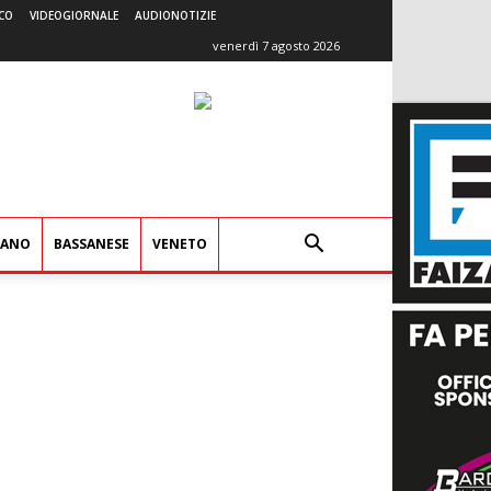
CO
VIDEOGIORNALE
AUDIONOTIZIE
venerdì 7 agosto 2026
IANO
BASSANESE
VENETO