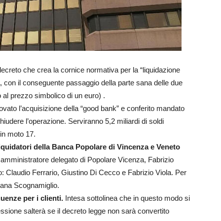
 decreto che crea la cornice normativa per la “liquidazione
, con il conseguente passaggio della parte sana delle due
al prezzo simbolico di un euro) .
rovato l’acquisizione della “good bank” e conferito mandato
iudere l’operazione. Serviranno 5,2 miliardi di soldi
 in moto 17.
iquidatori della Banca Popolare di Vincenza e Veneto
’ex amministratore delegato di Popolare Vicenza, Fabrizio
 Claudio Ferrario, Giustino Di Cecco e Fabrizio Viola. Per
iana Scognamiglio.
enze per i clienti.
Intesa sottolinea che in questo modo si
 cessione salterà se il decreto legge non sarà convertito