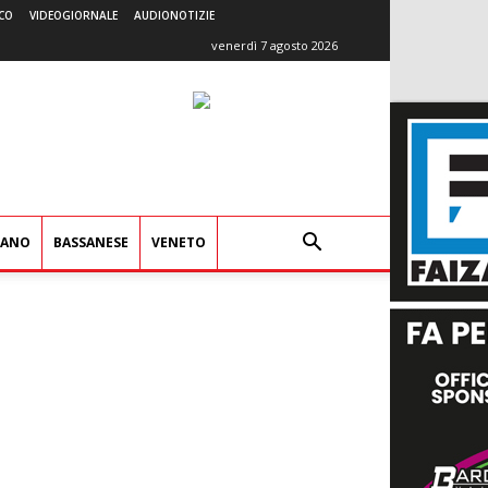
CO
VIDEOGIORNALE
AUDIONOTIZIE
venerdì 7 agosto 2026
IANO
BASSANESE
VENETO