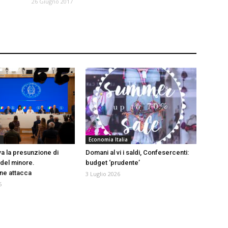
26 Giugno 2017
a
Economia Italia
 la presunzione di
Domani al vi i saldi, Confesercenti:
 del minore.
budget ‘prudente’
ne attacca
3 Luglio 2026
6