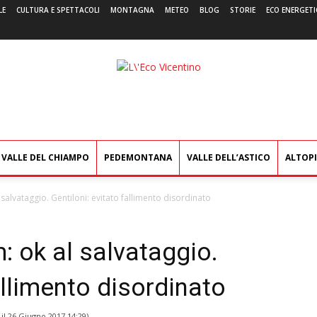
LE
CULTURA E SPETTACOLI
MONTAGNA
METEO
BLOG
STORIE
ECO ENERGETI
L'Eco
Vicentino
VALLE DEL CHIAMPO
PEDEMONTANA
VALLE DELL’ASTICO
ALTOP
salvataggio. Gentiloni: evitato fallimento disordinato
 ok al salvataggio.
allimento disordinato
 il
26 Giugno 2017 14:29
)