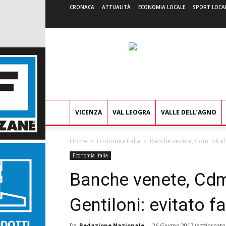
CRONACA
ATTUALITÀ
ECONOMIA LOCALE
SPORT LOCA
VICENZA
VAL LEOGRA
VALLE DELL’AGNO
Home
Economia Italia
Banche venete, Cdm: ok al 
Economia Italia
Banche venete, Cdm:
Gentiloni: evitato f
Da
Redazione Nazionale
-
26 Giugno 2017
(aggiornato