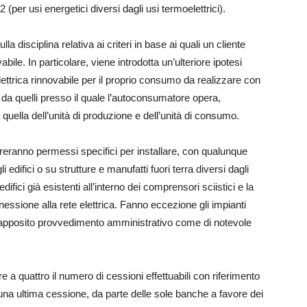
 (per usi energetici diversi dagli usi termoelettrici).
lla disciplina relativa ai criteri in base ai quali un cliente
ile. In particolare, viene introdotta un’ulteriore ipotesi
lettrica rinnovabile per il proprio consumo da realizzare con
si da quelli presso il quale l’autoconsumatore opera,
quella dell’unità di produzione e dell’unità di consumo.
eranno permessi specifici per installare, con qualunque
li edifici o su strutture e manufatti fuori terra diversi dagli
difici già esistenti all’interno dei comprensori sciistici e la
nnessione alla rete elettrica. Fanno eccezione gli impianti
te apposito provvedimento amministrativo come di notevole
 a quattro il numero di cessioni effettuabili con riferimento
 di una ultima cessione, da parte delle sole banche a favore dei