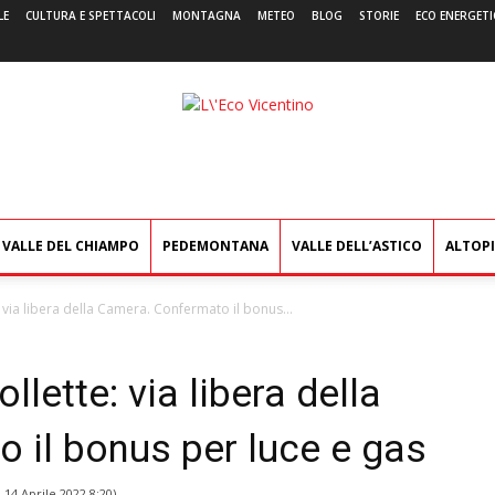
LE
CULTURA E SPETTACOLI
MONTAGNA
METEO
BLOG
STORIE
ECO ENERGETI
L'Eco
Vicentino
VALLE DEL CHIAMPO
PEDEMONTANA
VALLE DELL’ASTICO
ALTOP
e: via libera della Camera. Confermato il bonus...
ollette: via libera della
 il bonus per luce e gas
l
14 Aprile 2022 8:20
)