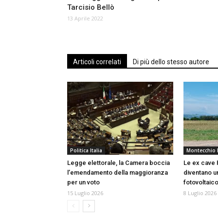
Tarcisio Bellò
13 Aprile 2022
Articoli correlati
Di più dello stesso autore
Politica Italia
Montecchio 
Legge elettorale, la Camera boccia
Le ex cave 
l’emendamento della maggioranza
diventano u
per un voto
fotovoltaic
15 Luglio 2026
8 Luglio 2026