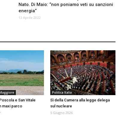
Nato. Di Maio: “non poniamo veti su sanzioni
energia”
13 Aprile 2022
Maggiore
Politica Italia
Poscola e San Vitale
Sì della Camera alla legge delega
n maxi parco
sul nucleare
o
5 Giugno 2026