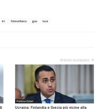
d.l.
fotovoltaico
gas
luce
Articolo successivo
Politica Esteri
di
Ucraina: Finlandia e Svezia più vicine alla