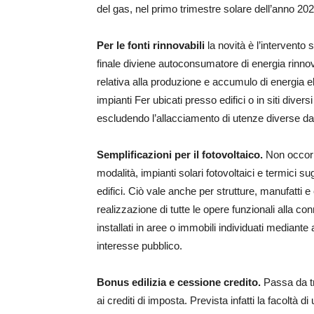
del gas, nel primo trimestre solare dell’anno 2022
Per le fonti rinnovabili
la novità è l’intervento su
finale diviene autoconsumatore di energia rinnovab
relativa alla produzione e accumulo di energia e
impianti Fer ubicati presso edifici o in siti diver
escludendo l’allacciamento di utenze diverse da 
Semplificazioni per il fotovoltaico.
Non occorr
modalità, impianti solari fotovoltaici e termici sug
edifici. Ciò vale anche per strutture, manufatti e e
realizzazione di tutte le opere funzionali alla co
installati in aree o immobili individuati median
interesse pubblico.
Bonus edilizia e cessione credito.
Passa da tre
ai crediti di imposta. Prevista infatti la facoltà