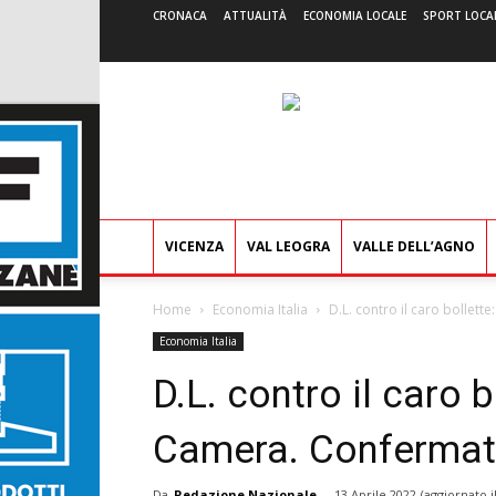
CRONACA
ATTUALITÀ
ECONOMIA LOCALE
SPORT LOCA
VICENZA
VAL LEOGRA
VALLE DELL’AGNO
Home
Economia Italia
D.L. contro il caro bollett
Economia Italia
D.L. contro il caro b
Camera. Confermato
Da
Redazione Nazionale
-
13 Aprile 2022
(aggiornato i