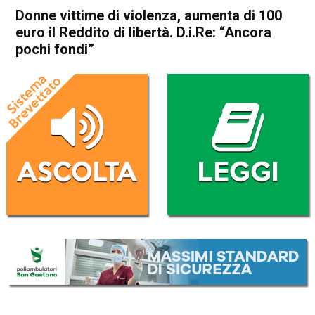
Donne vittime di violenza, aumenta di 100
euro il Reddito di libertà. D.i.Re: “Ancora
pochi fondi”
Home
Economia Italia
Economia Italia
Donne vittime di violenza,
aumenta di 100 euro il
Reddito di libertà. D.i.Re:
“Ancora pochi fondi”
Da
Redazione Nazionale
5 Marzo 2025
(aggiornato il
5 Marzo 2025 19:25
)