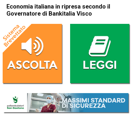
Economia italiana in ripresa secondo il
Governatore di Bankitalia Visco
Home
Economia Italia
Economia Italia
Economia italiana in ripresa
secondo il Governatore di
Bankitalia Visco
Da
Redazione Nazionale
12 Febbraio 2022
(aggiornato il
14 Febbraio 2022 8:32
)
ASCOLTA L'AUDIO