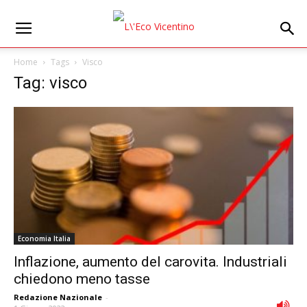
Home
Tags
Visco
Tag: visco
Economia Italia
Inflazione, aumento del carovita. Industriali
chiedono meno tasse
Redazione Nazionale
-