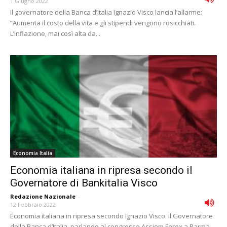
1 Giugno 2022
Il governatore della Banca d’Italia Ignazio Visco lancia l’allarme:
“Aumenta il costo della vita e gli stipendi vengono rosicchiati.
L’inflazione, mai così alta da...
Economia Italia
Economia italiana in ripresa secondo il
Governatore di Bankitalia Visco
Redazione Nazionale
-
12 Febbraio 2022
Economia italiana in ripresa secondo Ignazio Visco. Il Governatore
della Banca d’Italia, parlando al congresso Assiom Forex a Parma