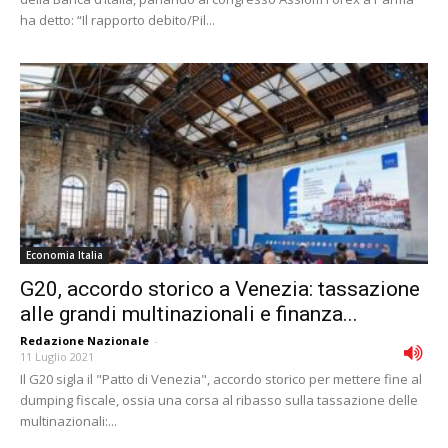
ha detto: “Il rapporto debito/Pil...
Economia Italia
G20, accordo storico a Venezia: tassazione
alle grandi multinazionali e finanza...
Redazione Nazionale
-
11 Luglio 2021
Il G20 sigla il "Patto di Venezia", accordo storico per mettere fine al
dumping fiscale, ossia una corsa al ribasso sulla tassazione delle
multinazionali:...