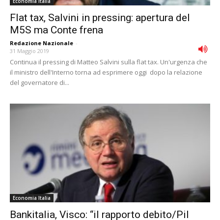
Economia Italia
Flat tax, Salvini in pressing: apertura del
M5S ma Conte frena
Redazione Nazionale
-
31 Maggio 2019
Continua il pressing di Matteo Salvini sulla flat tax. Un'urgenza che
il ministro dell'Interno torna ad esprimere oggi dopo la relazione
del governatore di...
Economia Italia
Bankitalia, Visco: “il rapporto debito/Pil