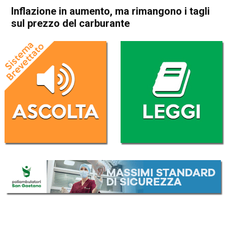
Inflazione in aumento, ma rimangono i tagli
sul prezzo del carburante
Home
Economia Italia
Economia Italia
Inflazione in aumento, ma
rimangono i tagli sul prezzo
del carburante
Da
Redazione Nazionale
31 Agosto 2022
(aggiornato il
31 Agosto 2022 17:22
)
ASCOLTA L'AUDIO