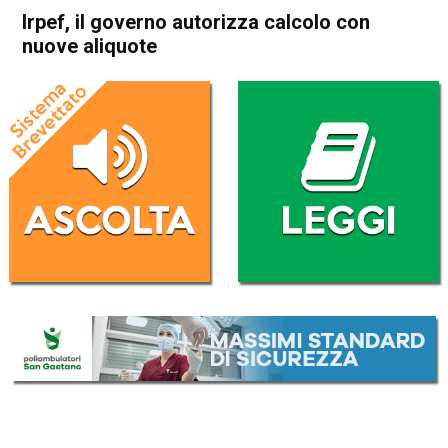
Irpef, il governo autorizza calcolo con
nuove aliquote
Home
Economia Italia
Economia Italia
Irpef, il governo autorizza
calcolo con nuove aliquote
Da
Redazione Nazionale
25 Marzo 2025
(aggiornato il
26 Marzo 2025 8:31
)
ASCOLTA L'AUDIO
Lettore
00:00
00:00