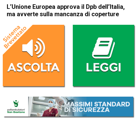
L’Unione Europea approva il Dpb dell’Italia,
ma avverte sulla mancanza di coperture
Home
Economia Italia
Economia Italia
L’Unione Europea approva il
Dpb dell’Italia, ma avverte
sulla mancanza di coperture
Da
Redazione Nazionale
18 Novembre 2020
(aggiornato il
18 Novembre 2020 18:53
)
ASCOLTA L'AUDIO