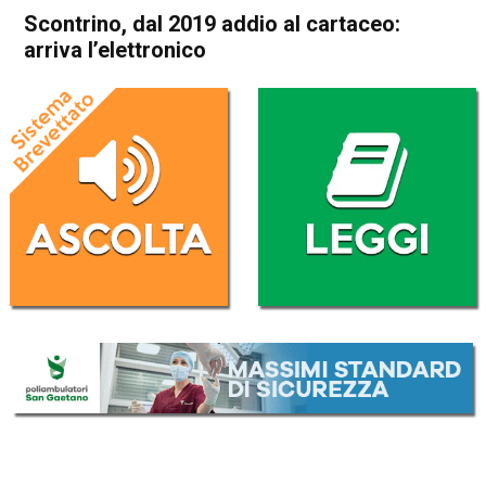
Scontrino, dal 2019 addio al cartaceo:
arriva l’elettronico
Home
Economia Italia
Economia Italia
Scontrino, dal 2019 addio al
cartaceo: arriva l’elettronico
Da
Redazione Nazionale
6 Ottobre 2018
(aggiornato il
7 Ottobre 2018 11:26
)
ASCOLTA L'AUDIO
Lettore
00:00
00:00