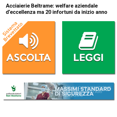
Acciaierie Beltrame: welfare aziendale
d’eccellenza ma 20 infortuni da inizio anno
Home
Economia locale
Economia locale
In Evidenza
Vicenza
Acciaierie Beltrame: welfare
aziendale d’eccellenza ma 20
infortuni da inizio anno
Da
Mariagrazia Bonollo
12 Giugno 2026
(aggiornato il
13 Giugno 2026 18:37
)
ASCOLTA L'AUDIO