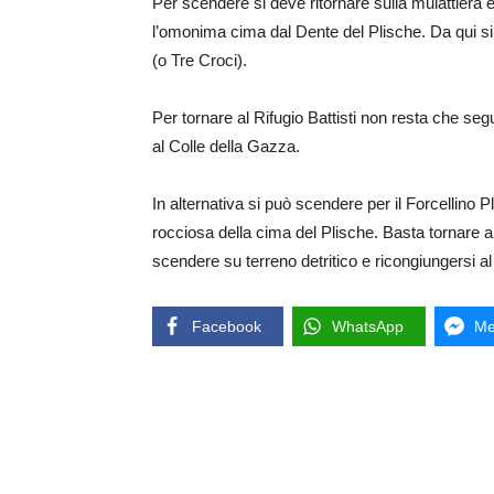
Per scendere si deve ritornare sulla mulattiera e
l’omonima cima dal Dente del Plische. Da qui s
(o Tre Croci).
Per tornare al Rifugio Battisti non resta che segu
al Colle della Gazza.
In alternativa si può scendere per il Forcellino Pl
rocciosa della cima del Plische. Basta tornare 
scendere su terreno detritico e ricongiungersi a
Facebook
WhatsApp
Me