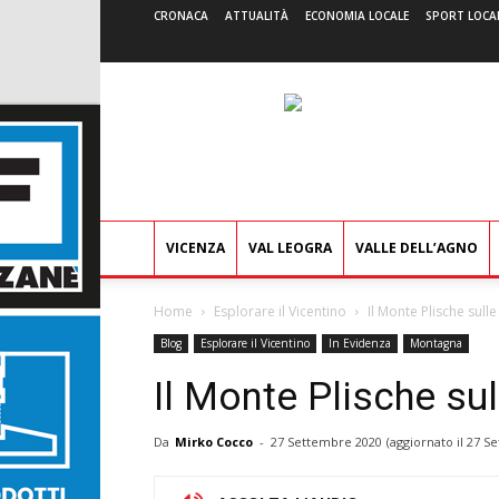
CRONACA
ATTUALITÀ
ECONOMIA LOCALE
SPORT LOCA
VICENZA
VAL LEOGRA
VALLE DELL’AGNO
Home
Esplorare il Vicentino
Il Monte Plische sull
Blog
Esplorare il Vicentino
In Evidenza
Montagna
Il Monte Plische su
Da
Mirko Cocco
-
27 Settembre 2020
(aggiornato il
27 Se