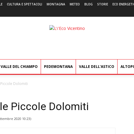
LE
CULTURA E SPETTACOLI
MONTAGNA
METEO
BLOG
STORIE
ECO ENERGETI
L'Eco
Vicentino
VALLE DEL CHIAMPO
PEDEMONTANA
VALLE DELL’ASTICO
ALTOP
e Piccole Dolomiti
lle Piccole Dolomiti
ttembre 2020 10:23
)