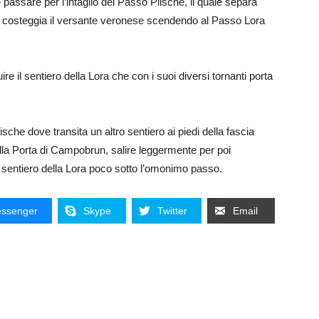
 passare per l’intaglio del Passo Plische, il quale separa
i costeggia il versante veronese scendendo al Passo Lora
ire il sentiero della Lora che con i suoi diversi tornanti porta
ische dove transita un altro sentiero ai piedi della fascia
alla Porta di Campobrun, salire leggermente per poi
l sentiero della Lora poco sotto l’omonimo passo.
ssenger
Skype
Twitter
Email