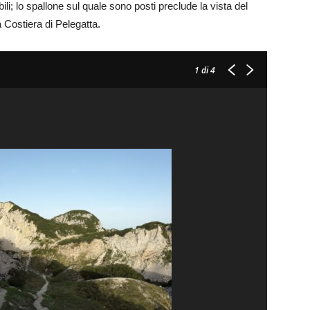
ili; lo spallone sul quale sono posti preclude la vista del
 Costiera di Pelegatta.
1
di 4