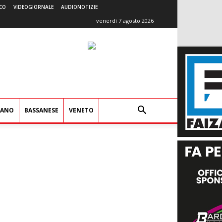
CO
VIDEOGIORNALE
AUDIONOTIZIE
venerdì 7 agosto 2026
IANO
BASSANESE
VENETO