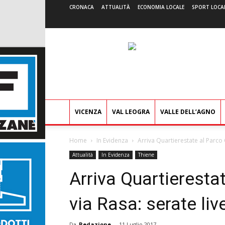
CRONACA
ATTUALITÀ
ECONOMIA LOCALE
SPORT LOCA
VICENZA
VAL LEOGRA
VALLE DELL’AGNO
Home
In Evidenza
Arriva Quartierestate al Parco C
Attualità
In Evidenza
Thiene
Arriva Quartierestat
via Rasa: serate liv
Da
Redazione
-
11 Luglio 2017