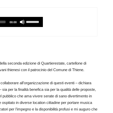
Utilizzare
00:00
i
tasti
Freccia
Su/Giù
per
aumentare
 della seconda edizione di Quartierestate, cartellone di
o
iovani thienesi con il patrocinio del Comune di Thiene.
diminuire
il
 collaborare all’organizzazione di questi eventi – dichiara
volume.
sia per la finalità benefica sia per la qualità delle proposte,
l pubblico che ama vivere serate di sano divertimento in
 ospitato in diverse location cittadine per portare musica
zzatori per l’impegno e la disponibilità profusi e mi auguro che