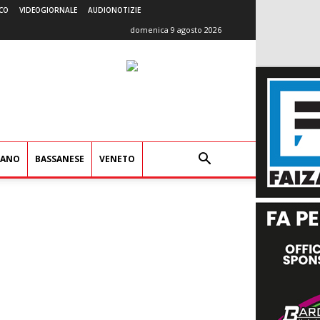
CO
VIDEOGIORNALE
AUDIONOTIZIE
domenica 9 agosto 2026
IANO
BASSANESE
VENETO