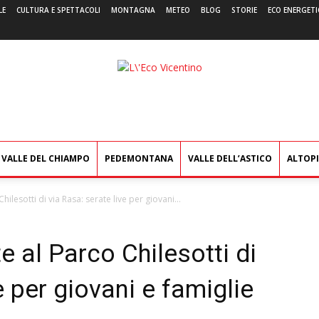
LE
CULTURA E SPETTACOLI
MONTAGNA
METEO
BLOG
STORIE
ECO ENERGETI
L'Eco
Vicentino
VALLE DEL CHIAMPO
PEDEMONTANA
VALLE DELL’ASTICO
ALTOP
hilesotti di via Rasa: serate live per giovani...
e al Parco Chilesotti di
e per giovani e famiglie