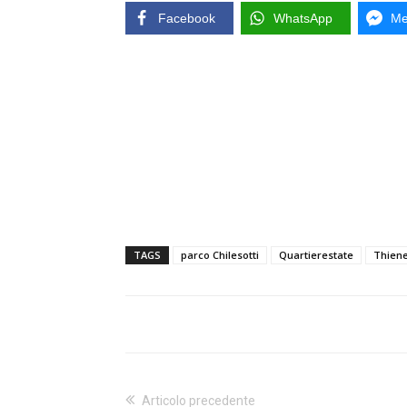
Facebook
WhatsApp
Me
TAGS
parco Chilesotti
Quartierestate
Thien
Articolo precedente