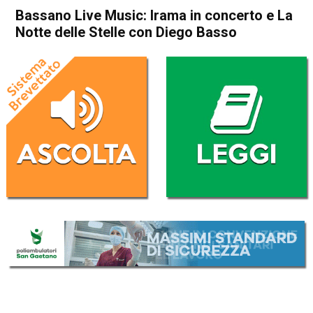
Bassano Live Music: Irama in concerto e La
Notte delle Stelle con Diego Basso
Home
In Evidenza
Bassano del Grappa
Cultura e spettacoli
In Evidenza
Bassano Live Music: Irama in
concerto e La Notte delle
Stelle con Diego Basso
Da
Redazione
26 Maggio 2019
(aggiornato il
26 Maggio 2019 14:33
)
ASCOLTA L'AUDIO