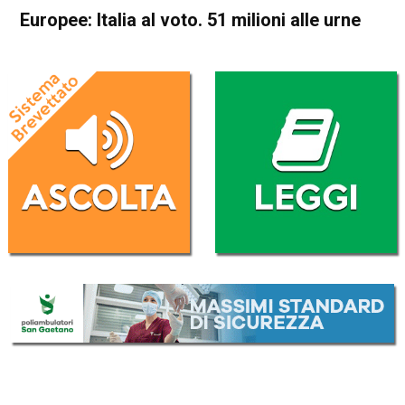
Europee: Italia al voto. 51 milioni alle urne
Home
Politica Italia
Politica Italia
Europee: Italia al voto. 51
milioni alle urne
Da
Redazione Nazionale
26 Maggio 2019
(aggiornato il
26 Maggio 2019 14:37
)
ASCOLTA L'AUDIO
Lettore
00:00
00:00